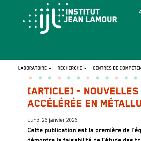
Aller
au
T
contenu
b
principal
LABORATOIRE
RECHERCHE
CENTRES DE COMPÉTE
MAIN
NAVIGATION
[ARTICLE] - NOUVELLE
ACCÉLÉRÉE EN MÉTALL
Lundi 26 janvier 2026
Sous
Cette publication est la première de l
titre
démontre la faisabilité de l’étude des