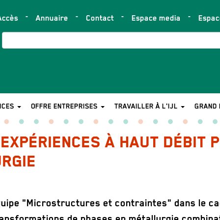
Accès
Annuaire
Contact
Espace media
Espa
op
ar
Search
NCES
OFFRE ENTREPRISES
TRAVAILLER À L'IJL
GRAND 
S EXPÉRIENCES À HAUT DÉBIT
URGIE
'équipe "Microstructures et contraintes" dans le 
 transformations de phases en métallurgie combina