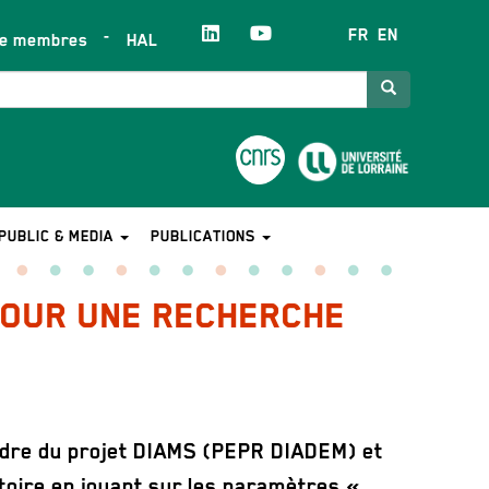
FR
EN
ce membres
HAL
Search
PUBLIC & MEDIA
PUBLICATIONS
 POUR UNE RECHERCHE
cadre du projet DIAMS (PEPR DIADEM) et
toire en jouant sur les paramètres «