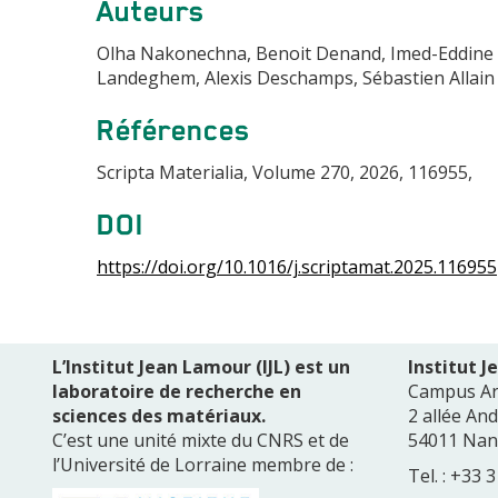
Auteurs
Olha Nakonechna, Benoit Denand, Imed-Eddine 
Landeghem, Alexis Deschamps, Sébastien Allain
Références
Scripta Materialia, Volume 270, 2026, 116955,
DOI
https://doi.org/10.1016/j.scriptamat.2025.116955
L’Institut Jean Lamour (IJL) est un
Institut 
laboratoire de recherche en
Campus A
sciences des matériaux.
2 allée An
C’est une unité mixte du CNRS et de
54011 Nan
l’Université de Lorraine membre de :
Tel. : +33 