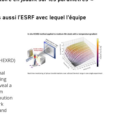
s aussi l’ESRF avec lequel l'équipe
Image
 (HEXRD)
mal
ling
veal a
om
bution
rk
and