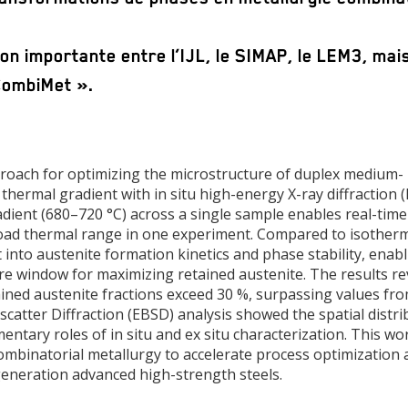
tion importante entre l’IJL, le SIMAP, le LEM3, mai
CombiMet ».
proach for optimizing the microstructure of duplex medium-
thermal gradient with in situ high-energy X-ray diffraction
adient (680–720 °C) across a single sample enables real-time
oad thermal range in one experiment. Compared to isother
t into austenite formation kinetics and phase stability, enab
ure window for maximizing retained austenite. The results re
ned austenite fractions exceed 30 %, surpassing values fr
catter Diffraction (EBSD) analysis showed the spatial distri
entary roles of in situ and ex situ characterization. This wo
ombinatorial metallurgy to accelerate process optimization 
eneration advanced high-strength steels.