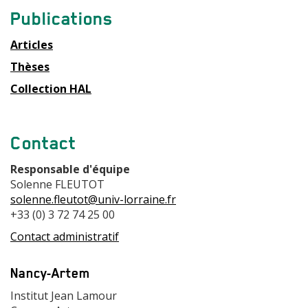
Contact
Publications
équipe
Articles
Thèses
Collection HAL
Contact
Responsable d'équipe
Solenne FLEUTOT
solenne.fleutot@univ-lorraine.fr
+33 (0) 3 72 74 25 00
Contact administratif
Adresse
Nancy-Artem
Adresse
Institut Jean Lamour