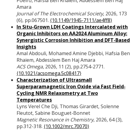
Poeiro, Hafsia Ben Rhaiem, Abdesslem Ben Haj
Amara
Journal of The Electrochemical Society
, 2026, 173
(6), pp.067501.
⟨10.1149/1945-7111/ae4ff8⟩
In Situ-Grown LDH Coatings Intercalated with
Organic Inhibitors on AA2024 Aluminum Alloy:
Synergistic Corrosion Inhibition and DFT-Based
Insights
Amal Abdouli, Mohamed Amine Djebbi, Hafsia Ben
Rhaiem, Abdesslem Ben Haj Amara
ACS Omega
, 2026, 11 (2), pp.2754-2771.
⟨10.1021/acsomega.5c08417⟩
Characterization of Ultrasmall
Superparamagnetic Iron Oxide via Fast Field‐
Cycling NMR Relaxometry at Two
Temperatures
Lyns Verel Che Dji, Thomas Girardet, Solenne
Fleutot, Sabine Bouguet-Bonnet
Magnetic Resonance in Chemistry
, 2026, 64 (3),
pp.312-318.
⟨10.1002/mrc.70070⟩