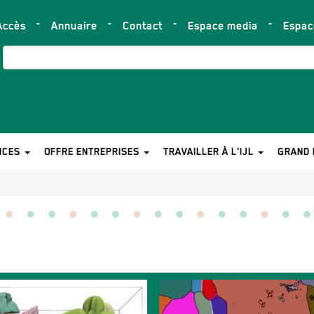
Accès
Annuaire
Contact
Espace media
Espa
op
ar
Search
NCES
OFFRE ENTREPRISES
TRAVAILLER À L'IJL
GRAND 
Image