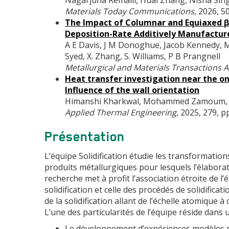
Materials Today Communications
, 2026, 5
The Impact of Columnar and Equiaxed β-
Deposition-Rate Additively Manufacture
A E Davis, J M Donoghue, Jacob Kennedy, M D
Syed, X. Zhang, S. Williams, P B Prangnell
Metallurgical and Materials Transactions A
Heat transfer investigation near the ons
Influence of the wall orientation
Himanshi Kharkwal, Mohammed Zamoum, Ma
Applied Thermal Engineering
, 2025, 279, 
Présentation
L’équipe Solidification étudie les transformation
produits métallurgiques pour lesquels l’élaborati
recherche met à profit l’association étroite de l
solidification et celle des procédés de solidifica
de la solidification allant de l’échelle atomique à 
L’une des particularités de l’équipe réside dan
Le développement d’expériences modèles pe