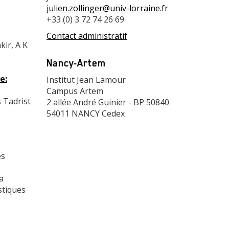
julien.zollinger@univ-lorraine.fr
+33 (0) 3 72 74 26 69
Contact administratif
kir, A K
Adresse
Nancy-Artem
e:
Adresse
Institut Jean Lamour
Campus Artem
 Tadrist
2 allée André Guinier - BP 50840
54011 NANCY Cedex
Modules
de
es
page
a
stiques