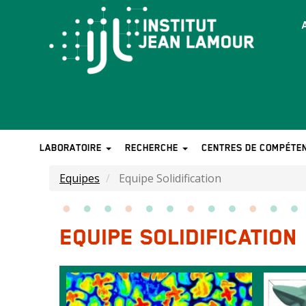
Aller
au
T
contenu
b
principal
LABORATOIRE
RECHERCHE
CENTRES DE COMPÉTE
MAIN
NAVIGATION
Equipes
Equipe Solidification
EQUIPE SOLIDIFICATION
Images
Image
Image
intro