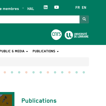
FR
EN
ce membres
HAL
Search
PUBLIC & MEDIA
PUBLICATIONS
Contact
Publications
équipe