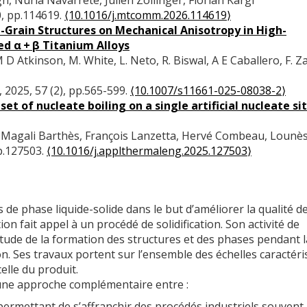
0, pp.114619.
⟨10.1016/j.mtcomm.2026.114619⟩
Grain Structures on Mechanical Anisotropy in High-
d α + β Titanium Alloys
 Atkinson, M. White, L. Neto, R. Biswal, A E Caballero, F. Za
, 2025, 57 (2), pp.565-599.
⟨10.1007/s11661-025-08038-2⟩
et of nucleate boiling on a single artificial nucleate sit
gali Barthès, François Lanzetta, Hervé Combeau, Lounès
pp.127503.
⟨10.1016/j.applthermaleng.2025.127503⟩
s de phase liquide-solide dans le but d’améliorer la qualité d
on fait appel à un procédé de solidification. Son activité de
’étude de la formation des structures et des phases pendant l
tion. Ses travaux portent sur l’ensemble des échelles caractéri
celle du produit.
s une approche complémentaire entre :
rmettant de s’affranchir des procédés industriels souvent