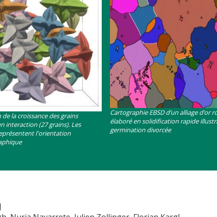
Contenu
Cartographie EBSD d’un alliage d’or r
 de la croissance des grains
élaboré en solidification rapide illustr
n interaction (27 grains). Les
germination divorcée
eprésentent l'orientation
raphique
d
, Nuria Navarrete, Julien Zollinger, Florian Kargl