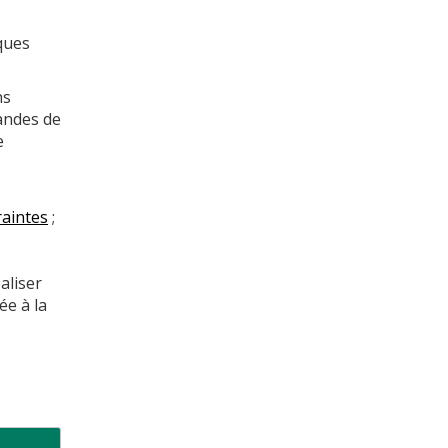
ques
ns
andes de
e
raintes
;
aliser
ée à la