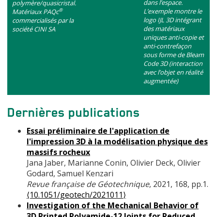
dans l’espace.
polymère/quasicristal.
L’exemple montre le
®
Matériaux PAQc
logo IJL 3D intégrant
commercialisés par la
des matériaux
société CINI SA
uniques anti-copie et
anti-contrefaçon
sous forme de Bleam
Code 3D (interaction
avec l’objet en réalité
augmentée)
Dernières publications
Essai préliminaire de l'application de
l'impression 3D à la modélisation physique des
massifs rocheux
Jana Jaber, Marianne Conin, Olivier Deck, Olivier
Godard, Samuel Kenzari
Revue française de Géotechnique
, 2021, 168, pp.1.
⟨10.1051/geotech/2021011⟩
Investigation of the Mechanical Behavior of
3D Printed Polyamide-12 Joints for Reduced