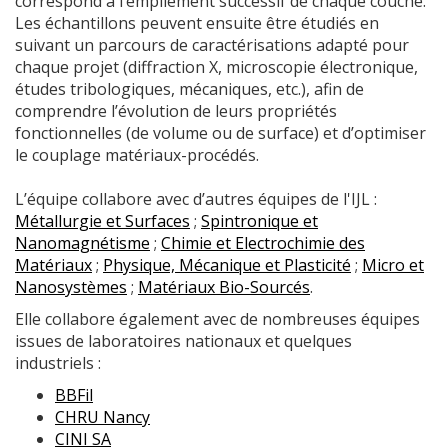
correspond à l’empilement successif de chaque couche.
Les échantillons peuvent ensuite être étudiés en
suivant un parcours de caractérisations adapté pour
chaque projet (diffraction X, microscopie électronique,
études tribologiques, mécaniques, etc.), afin de
comprendre l’évolution de leurs propriétés
fonctionnelles (de volume ou de surface) et d’optimiser
le couplage matériaux-procédés.
L’équipe collabore avec d’autres équipes de l'IJL :
Métallurgie et Surfaces
;
Spintronique et
Nanomagnétisme
;
Chimie et Electrochimie des
Matériaux
;
Physique, Mécanique et Plasticité
;
Micro et
Nanosystèmes
;
Matériaux Bio-Sourcés
.
Elle collabore également avec de nombreuses équipes
issues de laboratoires nationaux et quelques
industriels :
BBFil
CHRU Nancy
CINI SA