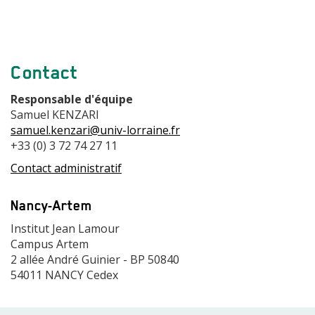
Contact
Responsable d'équipe
Samuel KENZARI
samuel.kenzari@univ-lorraine.fr
+33 (0) 3 72 74 27 11
Contact administratif
Adresse
Nancy-Artem
Adresse
Institut Jean Lamour
Campus Artem
2 allée André Guinier - BP 50840
54011 NANCY Cedex