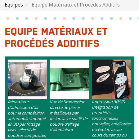
Equipes
Equipe Matériaux et Procédés Additifs
EQUIPE MATÉRIAUX ET
PROCÉDÉS ADDITIFS
Images
Image
Image
Image
intro
Contenu
Impression 3D/4D -
Contenu
Contenu
Répartiteur
Vue de l’impression
Intégration de
d’admission d’air
directe de pièces
propriétés
pour la compétition
métalliques par
fonctionnelles
automobile imprimé
fusion laser sur lit de
nouvelles, améliorées
en 3D par frittage
poudre d’alliage
ou évolutives au
laser sélectif de
d’aluminium
cours du temps ou
poudres composites